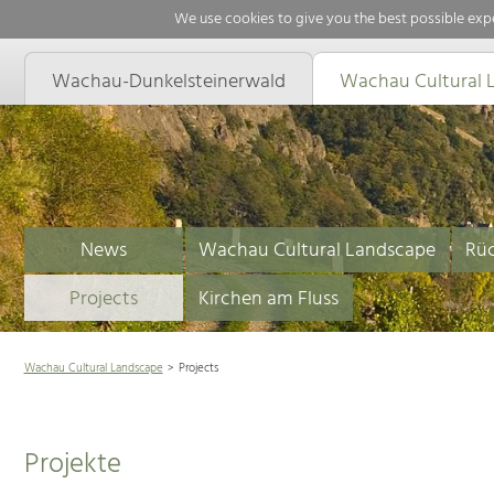
We use cookies to give you the best possible expe
Wachau-Dunkelsteinerwald
Wachau Cultural 
News
Wachau Cultural Landscape
Rüc
Projects
Kirchen am Fluss
Wachau Cultural Landscape
Projects
Projekte