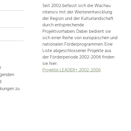
Seit 2002 befasst sich die Wachau
topics
intensiv mit der Weiterentwicklung
der Region und der Kulturlandschaft
Development
durch entsprechende
within
Projektvorhaben. Dabei bedient sie
sich einer Reihe von europäischen und
our
nationalen Förderprogrammen. Eine
region
Liste abgeschlossener Projekte aus
is
der Förderperiode 2002-2006 finden
extremely
sie hier:
diverse.
r
Projekte LEADER+ 2002-2006
Which
ägenden
is
d
why
rkungen zu
we
provide
you
with
an
overview