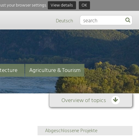
just your browser settings.
View details
OK
Deutsch
tecture
Agriculture & Tourism
Overview of topics
Overview
Abgeschlossene Projekte
of