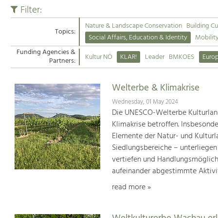
Filter:
Nature & Landscape Conservation
Building Cu
Topics:
Social Affairs, Education & Identity
Mobilit
Funding Agencies &
Kultur NÖ
KLAR!
Leader
BMKOES
Euro
Partners:
Welterbe & Klimakrise
Wednesday, 01 May 2024
Die UNESCO-Welterbe Kulturland
Klimakrise betroffen. Insbesond
Elemente der Natur- und Kultur
Siedlungsbereiche – unterliege
vertiefen und Handlungsmöglic
aufeinander abgestimmte Aktivi
read more »