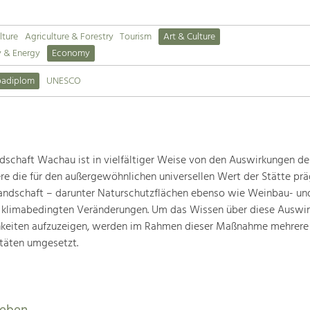
lture
Agriculture & Forestry
Tourism
Art & Culture
y & Energy
Economy
padiplom
UNESCO
schaft Wachau ist in vielfältiger Weise von den Auswirkungen de
ere die für den außergewöhnlichen universellen Wert der Stätte pr
landschaft – darunter Naturschutzflächen ebenso wie Weinbau- un
n klimabedingten Veränderungen. Um das Wissen über diese Auswi
hkeiten aufzuzeigen, werden im Rahmen dieser Maßnahme mehrere
täten umgesetzt.