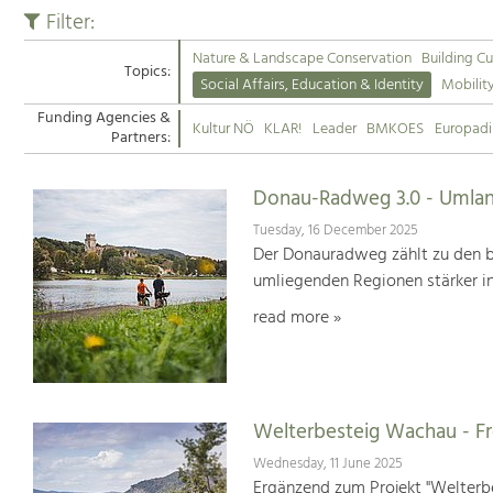
Filter:
Nature & Landscape Conservation
Building Cu
Topics:
Social Affairs, Education & Identity
Mobilit
Funding Agencies &
Kultur NÖ
KLAR!
Leader
BMKOES
Europad
Partners:
Donau-Radweg 3.0 - Umlan
Tuesday, 16 December 2025
Der Donauradweg zählt zu den b
umliegenden Regionen stärker i
read more »
Welterbesteig Wachau - 
Wednesday, 11 June 2025
Ergänzend zum Projekt "Welterbe