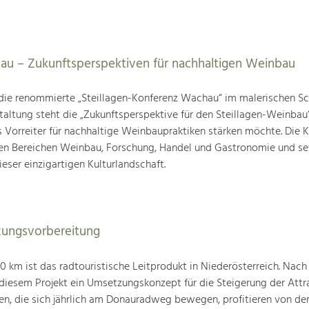
au – Zukunftsperspektiven für nachhaltigen Weinbau
die renommierte „Steillagen-Konferenz Wachau“ im malerischen Sc
taltung steht die „Zukunftsperspektive für den Steillagen-Weinbau“
s Vorreiter für nachhaltige Weinbaupraktiken stärken möchte. Die 
den Bereichen Weinbau, Forschung, Handel und Gastronomie und se
ieser einzigartigen Kulturlandschaft.
ungsvorbereitung
km ist das radtouristische Leitprodukt in Niederösterreich. Nach
 diesem Projekt ein Umsetzungskonzept für die Steigerung der Attra
den, die sich jährlich am Donauradweg bewegen, profitieren von d