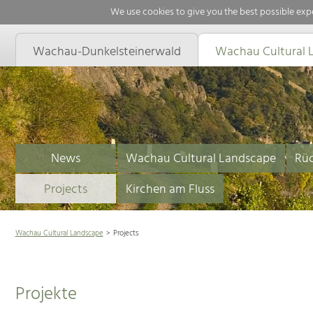
We use cookies to give you the best possible expe
Wachau-Dunkelsteinerwald
Wachau Cultural 
News
Wachau Cultural Landscape
Rüc
Projects
Kirchen am Fluss
Wachau Cultural Landscape
Projects
Projekte