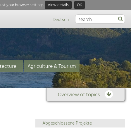
just your browser settings.
View details
OK
Deutsch
tecture
Agriculture & Tourism
Overview of topics
Overview
Abgeschlossene Projekte
of