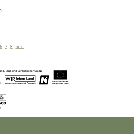
n
6
7
8
next