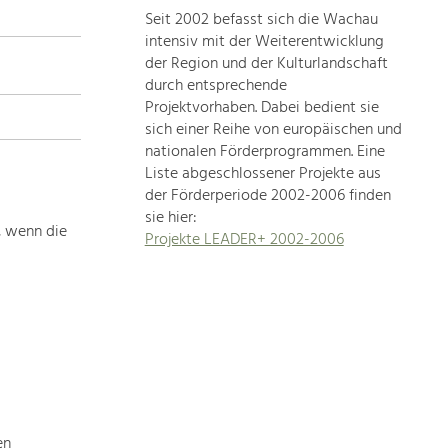
Seit 2002 befasst sich die Wachau
topics
intensiv mit der Weiterentwicklung
der Region und der Kulturlandschaft
Development
durch entsprechende
within
Projektvorhaben. Dabei bedient sie
sich einer Reihe von europäischen und
our
nationalen Förderprogrammen. Eine
region
Liste abgeschlossener Projekte aus
is
der Förderperiode 2002-2006 finden
extremely
sie hier:
diverse.
, wenn die
Projekte LEADER+ 2002-2006
Which
is
why
we
provide
you
with
an
overview
en