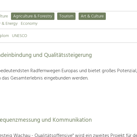
lture
Agriculture & Forestry
Tourism
Art & Culture
y & Energy
Economy
iplom
UNESCO
deinbindung und Qualitätssteigerung
edeutendsten Radfernwegen Europas und bietet großes Potenzial
n das Gesamterlebnis eingebunden werden.
Frequenzmessung und Kommunikation
steig Wachau - Qualitätsoffensive" wird ein zweites Projekt für d