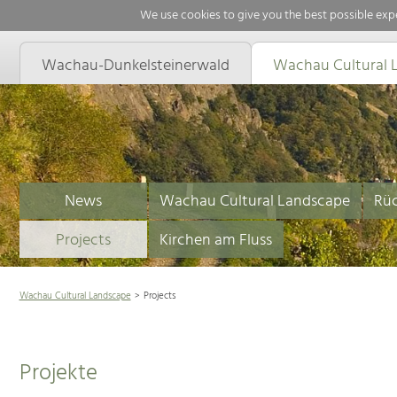
We use cookies to give you the best possible expe
Wachau-Dunkelsteinerwald
Wachau Cultural 
News
Wachau Cultural Landscape
Rüc
Projects
Kirchen am Fluss
Wachau Cultural Landscape
Projects
Projekte