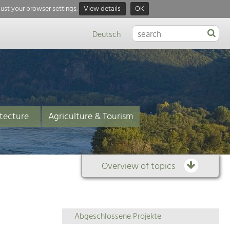
just your browser settings.
View details
OK
Deutsch
tecture
Agriculture & Tourism
Overview of topics
Overview
Abgeschlossene Projekte
of