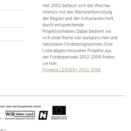
Seit 2002 befasst sich die Wachau
topics
intensiv mit der Weiterentwicklung
der Region und der Kulturlandschaft
Development
durch entsprechende
within
Projektvorhaben. Dabei bedient sie
sich einer Reihe von europäischen und
our
nationalen Förderprogrammen. Eine
region
Liste abgeschlossener Projekte aus
is
der Förderperiode 2002-2006 finden
extremely
sie hier:
diverse.
Projekte LEADER+ 2002-2006
Which
is
why
we
provide
you
with
an
overview