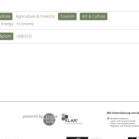
ulture
Agriculture & Forestry
Tourism
Art & Culture
& Energy
Economy
diplom
UNESCO