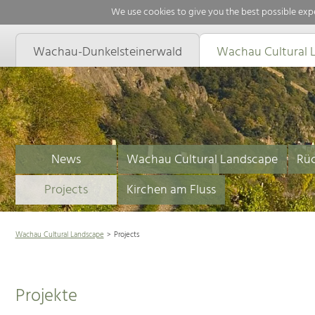
We use cookies to give you the best possible expe
Wachau-Dunkelsteinerwald
Wachau Cultural 
News
Wachau Cultural Landscape
Rüc
Projects
Kirchen am Fluss
Wachau Cultural Landscape
Projects
Projekte