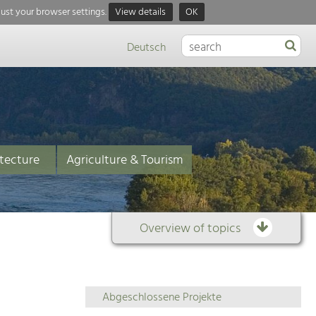
just your browser settings.
View details
OK
Deutsch
tecture
Agriculture & Tourism
Overview of topics
Overview
Abgeschlossene Projekte
of