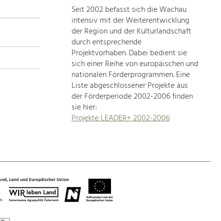
Seit 2002 befasst sich die Wachau
topics
intensiv mit der Weiterentwicklung
der Region und der Kulturlandschaft
Development
durch entsprechende
within
Projektvorhaben. Dabei bedient sie
sich einer Reihe von europäischen und
our
nationalen Förderprogrammen. Eine
region
Liste abgeschlossener Projekte aus
is
der Förderperiode 2002-2006 finden
extremely
sie hier:
diverse.
Projekte LEADER+ 2002-2006
Which
is
why
we
provide
you
with
an
overview