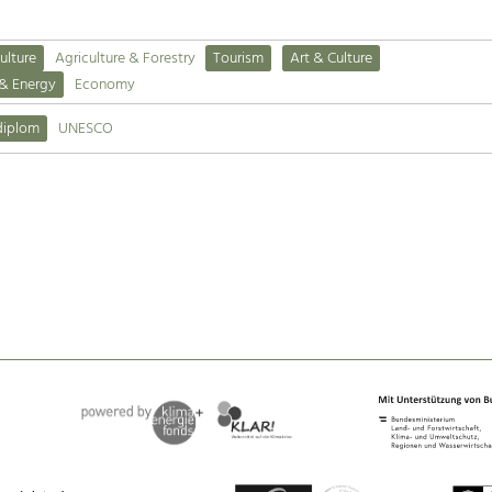
ulture
Agriculture & Forestry
Tourism
Art & Culture
 & Energy
Economy
diplom
UNESCO