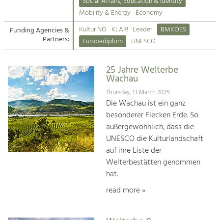
Kirchen am Fluss
Managing and Caring for the Cultural
Social Affairs, Education & Identity
Landscape.
Mobility & Energy
Economy
Suche
Kultur NÖ
KLAR!
Leader
BMKOES
Funding Agencies &
Tourism
Partners:
Europadiplom
UNESCO
Offer Development and Positioning
Impressum
25 Jahre Welterbe
Kontakt
Art & Culture
Wachau
Crafts, Science and Research.
Thursday, 13 March 2025
Die Wachau ist ein ganz
besonderer Flecken Erde. So
Social Affairs, Education
außergewöhnlich, dass die
& Identity
UNESCO die Kulturlandschaft
Equality, Youth and Integration.
auf ihre Liste der
Welterbestätten genommen
Mobility & Energy
hat.
Climate Change, Public Transport and
Renewable Energy.
read more »
Economy
Increase in Regional Value Added.