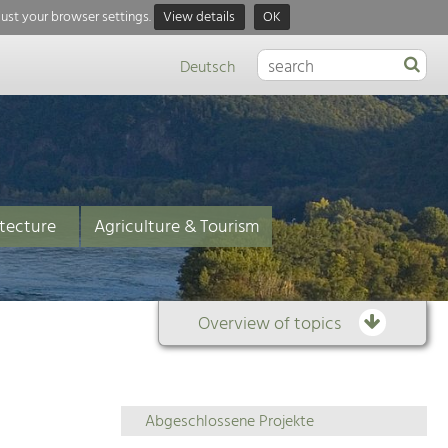
just your browser settings.
View details
OK
Deutsch
tecture
Agriculture & Tourism
Overview of topics
Overview
Abgeschlossene Projekte
of