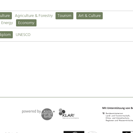
ulture
Agriculture & Forestry
Tourism
Art & Culture
& Energy
Economy
diplom
UNESCO