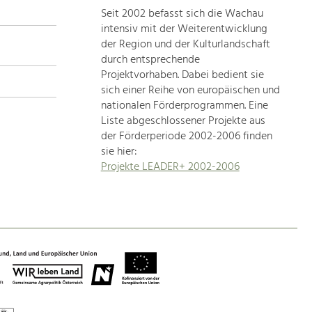
Seit 2002 befasst sich die Wachau
topics
intensiv mit der Weiterentwicklung
der Region und der Kulturlandschaft
Development
durch entsprechende
within
Projektvorhaben. Dabei bedient sie
sich einer Reihe von europäischen und
our
nationalen Förderprogrammen. Eine
region
Liste abgeschlossener Projekte aus
is
der Förderperiode 2002-2006 finden
extremely
sie hier:
diverse.
Projekte LEADER+ 2002-2006
Which
is
why
we
provide
you
with
an
overview