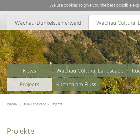
We use cookies to give you the best possible expe
Wachau-Dunkelsteinerwald
Wachau Cultural 
News
Wachau Cultural Landscape
Rüc
Projects
Kirchen am Fluss
Wachau Cultural Landscape
Projects
Projekte