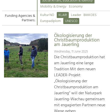
Kirchen am Fluss
Managing and Caring for the Cultural
Social Affairs, Education & Identity
Landscape.
Mobility & Energy
Economy
Suche
Kultur NÖ
KLAR!
Leader
BMKOES
Funding Agencies &
Tourism
Partners:
Europadiplom
UNESCO
Offer Development and Positioning
Impressum
Ökologisierung der
Kontakt
Art & Culture
Christbaumproduktion
am Jauerling
Crafts, Science and Research.
Wednesday, 11 June 2025
Die Christbaumproduktion hat
Social Affairs, Education
am Jauerling eine lange
& Identity
Tradition Mit dem neuen
Equality, Youth and Integration.
LEADER-Projekt
„Ökologisierung der
Mobility & Energy
Christbaumproduktion am
Climate Change, Public Transport and
Renewable Energy.
Jauerling“ will der Naturpark
Jauerling-Wachau gemeinsam
Economy
mit engagierten Partnern neue
Increase in Regional Value Added.
Wege gehen: