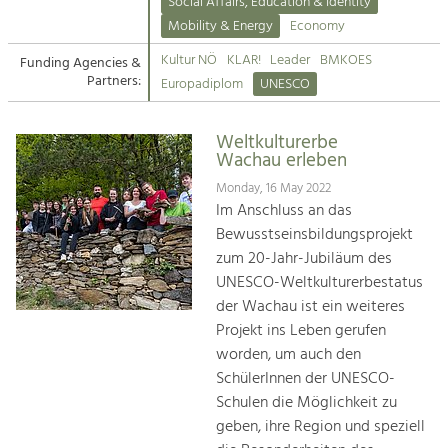
Kirchen am Fluss
Managing and Caring for the Cultural
Social Affairs, Education & Identity
Landscape.
Mobility & Energy
Economy
Suche
Kultur NÖ
KLAR!
Leader
BMKOES
Funding Agencies &
Tourism
Partners:
Europadiplom
UNESCO
Offer Development and Positioning
Impressum
Weltkulturerbe
Kontakt
Art & Culture
Wachau erleben
Crafts, Science and Research.
Monday, 16 May 2022
Im Anschluss an das
Bewusstseinsbildungsprojekt
Social Affairs, Education
zum 20-Jahr-Jubiläum des
& Identity
UNESCO-Weltkulturerbestatus
Equality, Youth and Integration.
der Wachau ist ein weiteres
Projekt ins Leben gerufen
Mobility & Energy
worden, um auch den
Climate Change, Public Transport and
Renewable Energy.
SchülerInnen der UNESCO-
Schulen die Möglichkeit zu
Economy
geben, ihre Region und speziell
Increase in Regional Value Added.