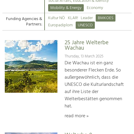
Kirchen am Fluss
Managing and Caring for the Cultural
Social Affairs, Education & Identity
Landscape.
Mobility & Energy
Economy
Suche
Kultur NÖ
KLAR!
Leader
BMKOES
Funding Agencies &
Tourism
Partners:
Europadiplom
UNESCO
Offer Development and Positioning
Impressum
25 Jahre Welterbe
Kontakt
Art & Culture
Wachau
Crafts, Science and Research.
Thursday, 13 March 2025
Die Wachau ist ein ganz
besonderer Flecken Erde. So
Social Affairs, Education
außergewöhnlich, dass die
& Identity
UNESCO die Kulturlandschaft
Equality, Youth and Integration.
auf ihre Liste der
Welterbestätten genommen
Mobility & Energy
hat.
Climate Change, Public Transport and
Renewable Energy.
read more »
Economy
Increase in Regional Value Added.