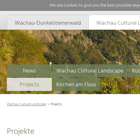
We use cookies to give you the best possible expe
Wachau-Dunkelsteinerwald
Wachau Cultural 
News
Wachau Cultural Landscape
Rüc
Projects
Kirchen am Fluss
Wachau Cultural Landscape
Projects
Projekte