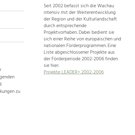
Seit 2002 befasst sich die Wachau
topics
intensiv mit der Weiterentwicklung
der Region und der Kulturlandschaft
Development
durch entsprechende
within
Projektvorhaben. Dabei bedient sie
sich einer Reihe von europäischen und
our
nationalen Förderprogrammen. Eine
region
Liste abgeschlossener Projekte aus
is
der Förderperiode 2002-2006 finden
extremely
sie hier:
diverse.
r
Projekte LEADER+ 2002-2006
Which
ägenden
is
d
why
rkungen zu
we
provide
you
with
an
overview