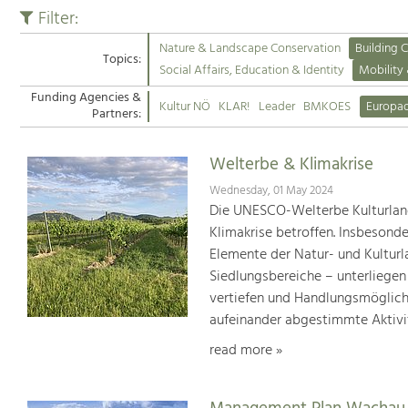
Filter:
Nature & Landscape Conservation
Building C
Topics:
Social Affairs, Education & Identity
Mobility
Funding Agencies &
Kultur NÖ
KLAR!
Leader
BMKOES
Europa
Partners:
Welterbe & Klimakrise
Wednesday, 01 May 2024
Die UNESCO-Welterbe Kulturland
Klimakrise betroffen. Insbesond
Elemente der Natur- und Kultur
Siedlungsbereiche – unterliege
vertiefen und Handlungsmöglic
aufeinander abgestimmte Aktivi
read more »