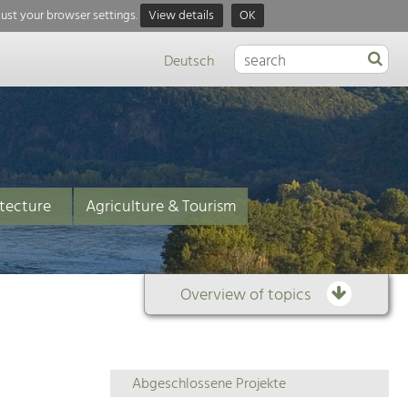
just your browser settings.
View details
OK
Deutsch
tecture
Agriculture & Tourism
Overview of topics
Overview
Abgeschlossene Projekte
of