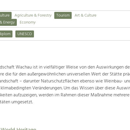
ulture
Agriculture & Forestry
Tourism
Art & Culture
 & Energy
Economy
diplom
UNESCO
schaft Wachau ist in vielfältiger Weise von den Auswirkungen de
ere die für den außergewöhnlichen universellen Wert der Stätte pr
landschaft – darunter Naturschutzflächen ebenso wie Weinbau- un
n klimabedingten Veränderungen. Um das Wissen über diese Auswi
hkeiten aufzuzeigen, werden im Rahmen dieser Maßnahme mehrere
täten umgesetzt.