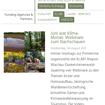
Kirchen am Fluss
Managing and Caring for the Cultural
Social Affairs, Education & Identity
Landscape.
Mobility & Energy
Economy
Suche
Kultur NÖ
KLAR!
Leader
BMKOES
Funding Agencies &
Tourism
Partners:
Europadiplom
UNESCO
Offer Development and Positioning
Impressum
Juni war Klima-
Kontakt
Art & Culture
Monat: Webinare
zum Nachschauen
Crafts, Science and Research.
Wednesday, 04 August 2021
Immer montags zur Primetime
Social Affairs, Education
organisierte die KLAR!-Region
& Identity
Wachau-Dunkelsteinerwald-
Equality, Youth and Integration.
Jauerling vier Webinare zu den
Themen Acker und
Mobility & Energy
Humusaufbau, ökologische
Climate Change, Public Transport and
Renewable Energy.
Waldbewirtschaftung,
klimafitte Gärten und
Economy
Klimawandelanpassung im
Increase in Regional Value Added.
Tourismus. Die Video-