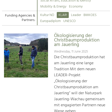
Kirchen am Fluss
Managing and Caring for the Cultural
Social Affairs, Education & Identity
Landscape.
Mobility & Energy
Economy
Suche
Kultur NÖ
KLAR!
Leader
BMKOES
Funding Agencies &
Tourism
Partners:
Europadiplom
UNESCO
Offer Development and Positioning
Impressum
Ökologisierung der
Kontakt
Art & Culture
Christbaumproduktion
am Jauerling
Crafts, Science and Research.
Wednesday, 11 June 2025
Die Christbaumproduktion hat
Social Affairs, Education
am Jauerling eine lange
& Identity
Tradition Mit dem neuen
Equality, Youth and Integration.
LEADER-Projekt
„Ökologisierung der
Mobility & Energy
Christbaumproduktion am
Climate Change, Public Transport and
Renewable Energy.
Jauerling“ will der Naturpark
Jauerling-Wachau gemeinsam
Economy
mit engagierten Partnern neue
Increase in Regional Value Added.
Wege gehen: