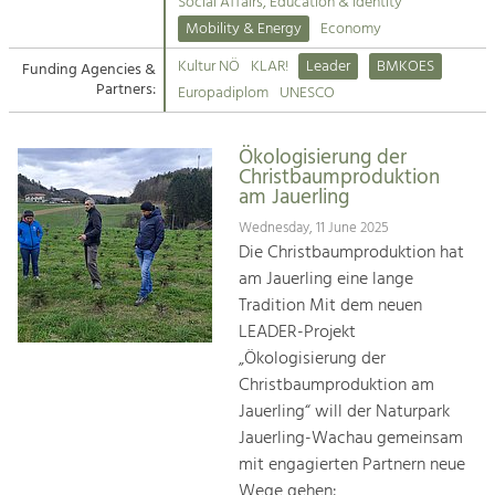
Kirchen am Fluss
Managing and Caring for the Cultural
Social Affairs, Education & Identity
Landscape.
Mobility & Energy
Economy
Suche
Kultur NÖ
KLAR!
Leader
BMKOES
Funding Agencies &
Tourism
Partners:
Europadiplom
UNESCO
Offer Development and Positioning
Impressum
Ökologisierung der
Kontakt
Art & Culture
Christbaumproduktion
am Jauerling
Crafts, Science and Research.
Wednesday, 11 June 2025
Die Christbaumproduktion hat
Social Affairs, Education
am Jauerling eine lange
& Identity
Tradition Mit dem neuen
Equality, Youth and Integration.
LEADER-Projekt
„Ökologisierung der
Mobility & Energy
Christbaumproduktion am
Climate Change, Public Transport and
Renewable Energy.
Jauerling“ will der Naturpark
Jauerling-Wachau gemeinsam
Economy
mit engagierten Partnern neue
Increase in Regional Value Added.
Wege gehen: