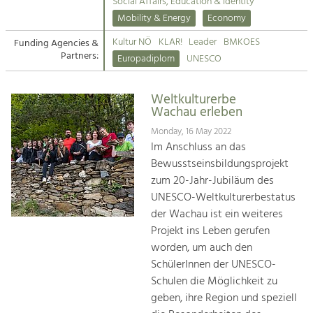
Kirchen am Fluss
Managing and Caring for the Cultural
Social Affairs, Education & Identity
Landscape.
Mobility & Energy
Economy
Suche
Kultur NÖ
KLAR!
Leader
BMKOES
Funding Agencies &
Tourism
Partners:
Europadiplom
UNESCO
Offer Development and Positioning
Impressum
Weltkulturerbe
Kontakt
Art & Culture
Wachau erleben
Crafts, Science and Research.
Monday, 16 May 2022
Im Anschluss an das
Bewusstseinsbildungsprojekt
Social Affairs, Education
zum 20-Jahr-Jubiläum des
& Identity
UNESCO-Weltkulturerbestatus
Equality, Youth and Integration.
der Wachau ist ein weiteres
Projekt ins Leben gerufen
Mobility & Energy
worden, um auch den
Climate Change, Public Transport and
Renewable Energy.
SchülerInnen der UNESCO-
Schulen die Möglichkeit zu
Economy
geben, ihre Region und speziell
Increase in Regional Value Added.