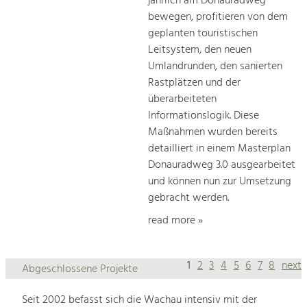
jährlich am Donauradweg
bewegen, profitieren von dem
geplanten touristischen
Leitsystem, den neuen
Umlandrunden, den sanierten
Rastplätzen und der
überarbeiteten
Informationslogik. Diese
Maßnahmen wurden bereits
detailliert in einem Masterplan
Donauradweg 3.0 ausgearbeitet
und können nun zur Umsetzung
gebracht werden.
read more »
1
2
3
4
5
6
7
8
next
Abgeschlossene Projekte
Seit 2002 befasst sich die Wachau intensiv mit der