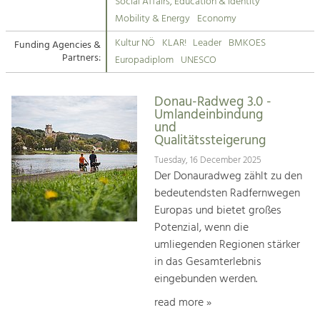
Kirchen am Fluss
Managing and Caring for the Cultural
Social Affairs, Education & Identity
Landscape.
Mobility & Energy
Economy
Suche
Kultur NÖ
KLAR!
Leader
BMKOES
Funding Agencies &
Tourism
Partners:
Europadiplom
UNESCO
Offer Development and Positioning
Impressum
Donau-Radweg 3.0 -
Kontakt
Art & Culture
Umlandeinbindung
und
Crafts, Science and Research.
Qualitätssteigerung
Tuesday, 16 December 2025
Social Affairs, Education
Der Donauradweg zählt zu den
& Identity
bedeutendsten Radfernwegen
Equality, Youth and Integration.
Europas und bietet großes
Potenzial, wenn die
Mobility & Energy
umliegenden Regionen stärker
Climate Change, Public Transport and
in das Gesamterlebnis
Renewable Energy.
eingebunden werden.
Economy
read more »
Increase in Regional Value Added.