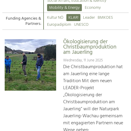
Kirchen am Fluss
Managing and Caring for the Cultural
Social Affairs, Education & Identity
Landscape.
Mobility & Energy
Economy
Suche
Kultur NÖ
KLAR!
Leader
BMKOES
Funding Agencies &
Tourism
Partners:
Europadiplom
UNESCO
Offer Development and Positioning
Impressum
Ökologisierung der
Kontakt
Art & Culture
Christbaumproduktion
am Jauerling
Crafts, Science and Research.
Wednesday, 11 June 2025
Die Christbaumproduktion hat
Social Affairs, Education
am Jauerling eine lange
& Identity
Tradition Mit dem neuen
Equality, Youth and Integration.
LEADER-Projekt
„Ökologisierung der
Mobility & Energy
Christbaumproduktion am
Climate Change, Public Transport and
Renewable Energy.
Jauerling“ will der Naturpark
Jauerling-Wachau gemeinsam
Economy
mit engagierten Partnern neue
Increase in Regional Value Added.
Wege gehen: