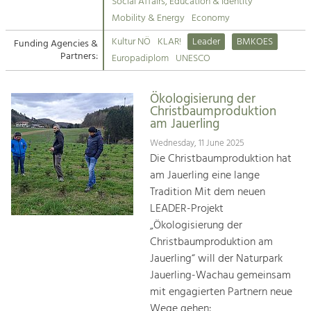
Kirchen am Fluss
Managing and Caring for the Cultural
Social Affairs, Education & Identity
Landscape.
Mobility & Energy
Economy
Suche
Kultur NÖ
KLAR!
Leader
BMKOES
Funding Agencies &
Tourism
Partners:
Europadiplom
UNESCO
Offer Development and Positioning
Impressum
Ökologisierung der
Kontakt
Art & Culture
Christbaumproduktion
am Jauerling
Crafts, Science and Research.
Wednesday, 11 June 2025
Die Christbaumproduktion hat
Social Affairs, Education
am Jauerling eine lange
& Identity
Tradition Mit dem neuen
Equality, Youth and Integration.
LEADER-Projekt
„Ökologisierung der
Mobility & Energy
Christbaumproduktion am
Climate Change, Public Transport and
Renewable Energy.
Jauerling“ will der Naturpark
Jauerling-Wachau gemeinsam
Economy
mit engagierten Partnern neue
Increase in Regional Value Added.
Wege gehen: