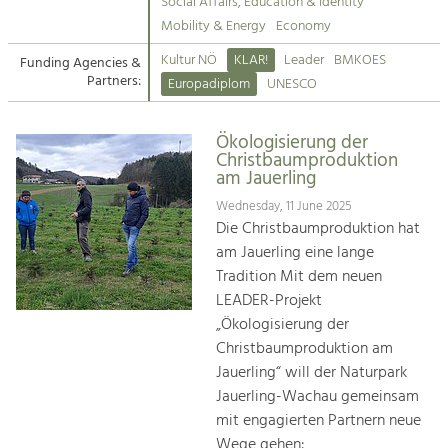
Kirchen am Fluss
Managing and Caring for the Cultural
Social Affairs, Education & Identity
Landscape.
Mobility & Energy
Economy
Suche
Kultur NÖ
KLAR!
Leader
BMKOES
Funding Agencies &
Tourism
Partners:
Europadiplom
UNESCO
Offer Development and Positioning
Impressum
Ökologisierung der
Kontakt
Art & Culture
Christbaumproduktion
am Jauerling
Crafts, Science and Research.
Wednesday, 11 June 2025
Die Christbaumproduktion hat
Social Affairs, Education
am Jauerling eine lange
& Identity
Tradition Mit dem neuen
Equality, Youth and Integration.
LEADER-Projekt
„Ökologisierung der
Mobility & Energy
Christbaumproduktion am
Climate Change, Public Transport and
Renewable Energy.
Jauerling“ will der Naturpark
Jauerling-Wachau gemeinsam
Economy
mit engagierten Partnern neue
Increase in Regional Value Added.
Wege gehen: