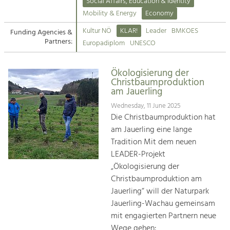
Kirchen am Fluss
Managing and Caring for the Cultural
Social Affairs, Education & Identity
Landscape.
Mobility & Energy
Economy
Suche
Kultur NÖ
KLAR!
Leader
BMKOES
Funding Agencies &
Tourism
Partners:
Europadiplom
UNESCO
Offer Development and Positioning
Impressum
Ökologisierung der
Kontakt
Art & Culture
Christbaumproduktion
am Jauerling
Crafts, Science and Research.
Wednesday, 11 June 2025
Die Christbaumproduktion hat
Social Affairs, Education
am Jauerling eine lange
& Identity
Tradition Mit dem neuen
Equality, Youth and Integration.
LEADER-Projekt
„Ökologisierung der
Mobility & Energy
Christbaumproduktion am
Climate Change, Public Transport and
Renewable Energy.
Jauerling“ will der Naturpark
Jauerling-Wachau gemeinsam
Economy
mit engagierten Partnern neue
Increase in Regional Value Added.
Wege gehen: