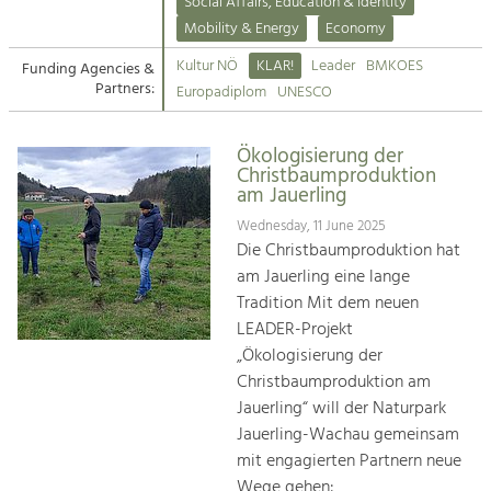
Kirchen am Fluss
Managing and Caring for the Cultural
Social Affairs, Education & Identity
Landscape.
Mobility & Energy
Economy
Suche
Kultur NÖ
KLAR!
Leader
BMKOES
Funding Agencies &
Tourism
Partners:
Europadiplom
UNESCO
Offer Development and Positioning
Impressum
Ökologisierung der
Kontakt
Art & Culture
Christbaumproduktion
am Jauerling
Crafts, Science and Research.
Wednesday, 11 June 2025
Die Christbaumproduktion hat
Social Affairs, Education
am Jauerling eine lange
& Identity
Tradition Mit dem neuen
Equality, Youth and Integration.
LEADER-Projekt
„Ökologisierung der
Mobility & Energy
Christbaumproduktion am
Climate Change, Public Transport and
Renewable Energy.
Jauerling“ will der Naturpark
Jauerling-Wachau gemeinsam
Economy
mit engagierten Partnern neue
Increase in Regional Value Added.
Wege gehen: