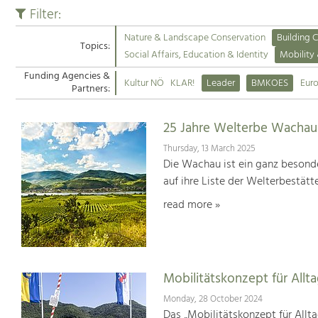
Filter:
Nature & Landscape Conservation
Building C
Topics:
Social Affairs, Education & Identity
Mobility
Funding Agencies &
Kultur NÖ
KLAR!
Leader
BMKOES
Eur
Partners:
25 Jahre Welterbe Wachau
Thursday, 13 March 2025
Die Wachau ist ein ganz besonde
auf ihre Liste der Welterbestät
read more »
Mobilitätskonzept für Allt
Monday, 28 October 2024
Das „Mobilitätskonzept für Allta