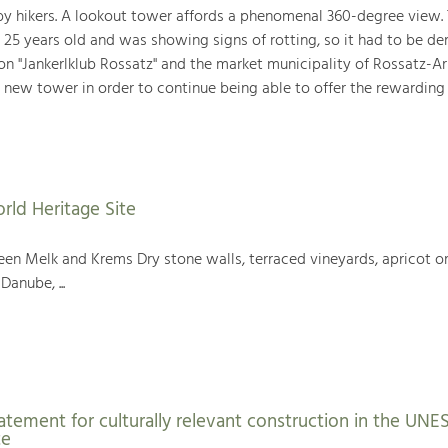
 by hikers. A lookout tower affords a phenomenal 360-degree view. 
 25 years old and was showing signs of rotting, so it had to be d
ion "Jankerlklub Rossatz" and the market municipality of Rossatz-A
 new tower in order to continue being able to offer the rewarding
rld Heritage Site
en Melk and Krems Dry stone walls, terraced vineyards, apricot or
Danube, ...
atement for culturally relevant construction in the UN
te