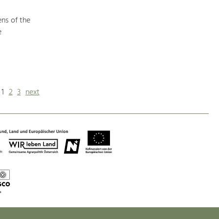
ens of the
e
1
2
3
next