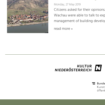
Monday, 27 May 2019
Citizens asked for their opinions
Wachau were able to talk to expe
management of building develop
read more »