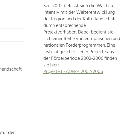
Seit 2002 befasst sich die Wachau
topics
intensiv mit der Weiterentwicklung
der Region und der Kulturlandschaft
Development
durch entsprechende
within
Projektvorhaben. Dabei bedient sie
sich einer Reihe von europäischen und
our
nationalen Förderprogrammen. Eine
region
Liste abgeschlossener Projekte aus
is
der Förderperiode 2002-2006 finden
extremely
sie hier:
diverse.
rlandschaft
Projekte LEADER+ 2002-2006
Which
is
why
we
provide
you
with
an
overview
ktur der