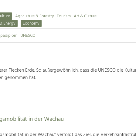
ulture
Agriculture & Forestry
Tourism
Art & Culture
 & Energy
Economy
opadiplom
UNESCO
rer Flecken Erde. So außergewöhnlich, dass die UNESCO die Kultu
ten genommen hat.
agsmobilität in der Wachau
gsmobilität in der Wachau“ verfolgt das Ziel, die Verkehrsinfrastru