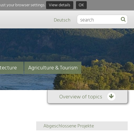
just your browser settings.
View details
OK
Deutsch
tecture
Agriculture & Tourism
Overview of topics
Overview
Abgeschlossene Projekte
of