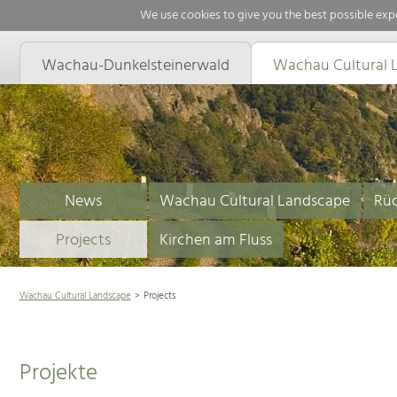
We use cookies to give you the best possible expe
Wachau-Dunkelsteinerwald
Wachau Cultural 
News
Wachau Cultural Landscape
Rüc
Projects
Kirchen am Fluss
Wachau Cultural Landscape
Projects
Projekte