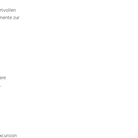
rtvollen
mente zur
Art & Culture
Crafts, Science and Research.
Social Affairs, Education
& Identity
Equality, Youth and Integration.
are
Mobility & Energy
.
Climate Change, Public Transport and
Renewable Energy.
Economy
Increase in Regional Value Added.
xcursion