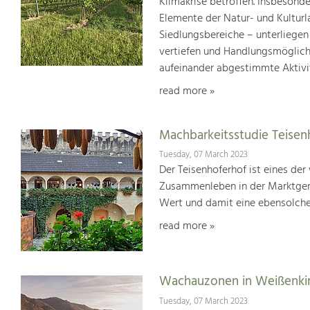
Klimakrise betroffen. Insbesond
Elemente der Natur- und Kultur
Siedlungsbereiche – unterliege
vertiefen und Handlungsmöglic
aufeinander abgestimmte Aktivi
read more »
Machbarkeitsstudie Teisen
Tuesday, 07 March 2023
Der Teisenhoferhof ist eines der
Zusammenleben in der Marktgem
Wert und damit eine ebensolche
read more »
Wachauzonen in Weißenki
Tuesday, 07 March 2023