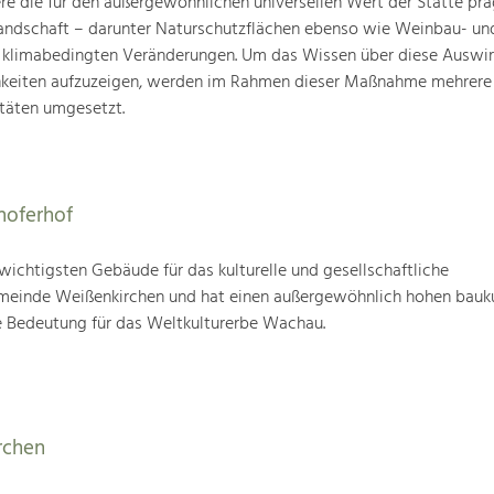
ere die für den außergewöhnlichen universellen Wert der Stätte pr
landschaft – darunter Naturschutzflächen ebenso wie Weinbau- un
n klimabedingten Veränderungen. Um das Wissen über diese Auswi
hkeiten aufzuzeigen, werden im Rahmen dieser Maßnahme mehrere
täten umgesetzt.
hoferhof
 wichtigsten Gebäude für das kulturelle und gesellschaftliche
einde Weißenkirchen und hat einen außergewöhnlich hohen bauku
 Bedeutung für das Weltkulturerbe Wachau.
rchen