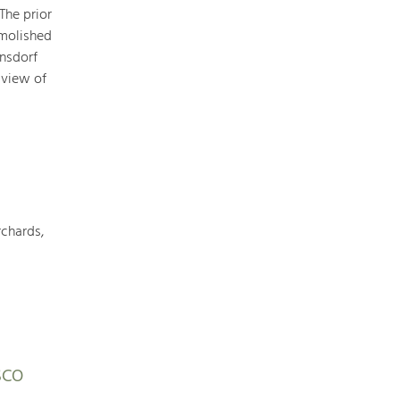
The prior
emolished
rnsdorf
 view of
chards,
ESCO