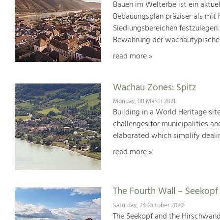
Bauen im Welterbe ist ein aktu
Bebauungsplan präziser als mit
Siedlungsbereichen festzulegen.
Bewahrung der wachautypischen
read more »
Wachau Zones: Spitz
Monday, 08 March 2021
Building in a World Heritage site
challenges for municipalities a
elaborated which simplify dealin
read more »
The Fourth Wall – Seekop
Saturday, 24 October 2020
The Seekopf and the Hirschwand 