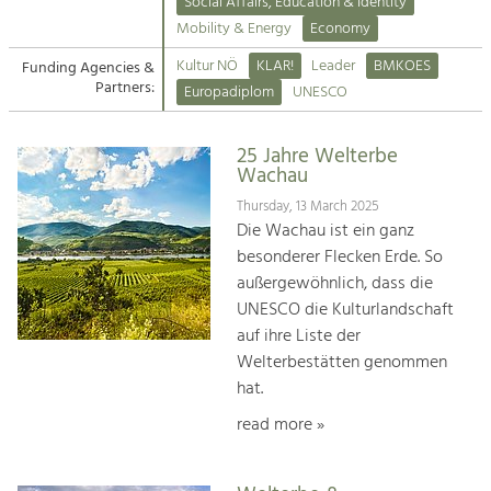
Kirchen am Fluss
Managing and Caring for the Cultural
Social Affairs, Education & Identity
Landscape.
Mobility & Energy
Economy
Suche
Kultur NÖ
KLAR!
Leader
BMKOES
Funding Agencies &
Tourism
Partners:
Europadiplom
UNESCO
Offer Development and Positioning
Impressum
25 Jahre Welterbe
Kontakt
Art & Culture
Wachau
Crafts, Science and Research.
Thursday, 13 March 2025
Die Wachau ist ein ganz
besonderer Flecken Erde. So
Social Affairs, Education
außergewöhnlich, dass die
& Identity
UNESCO die Kulturlandschaft
Equality, Youth and Integration.
auf ihre Liste der
Welterbestätten genommen
Mobility & Energy
hat.
Climate Change, Public Transport and
Renewable Energy.
read more »
Economy
Increase in Regional Value Added.