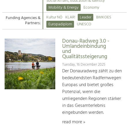
Kirchen am Fluss
Managing and Caring for the Cultural
Social Affairs, Education & Identity
Landscape.
Mobility & Energy
Economy
Suche
Kultur NÖ
KLAR!
Leader
BMKOES
Funding Agencies &
Tourism
Partners:
Europadiplom
UNESCO
Offer Development and Positioning
Impressum
Donau-Radweg 3.0 -
Kontakt
Art & Culture
Umlandeinbindung
und
Crafts, Science and Research.
Qualitätssteigerung
Tuesday, 16 December 2025
Social Affairs, Education
Der Donauradweg zählt zu den
& Identity
bedeutendsten Radfernwegen
Equality, Youth and Integration.
Europas und bietet großes
Potenzial, wenn die
Mobility & Energy
umliegenden Regionen stärker
Climate Change, Public Transport and
in das Gesamterlebnis
Renewable Energy.
eingebunden werden.
Economy
read more »
Increase in Regional Value Added.