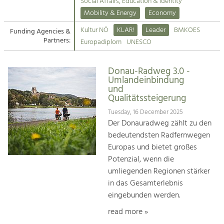
Kirchen am Fluss
Managing and Caring for the Cultural
Social Affairs, Education & Identity
Landscape.
Mobility & Energy
Economy
Suche
Kultur NÖ
KLAR!
Leader
BMKOES
Funding Agencies &
Tourism
Partners:
Europadiplom
UNESCO
Offer Development and Positioning
Impressum
Donau-Radweg 3.0 -
Kontakt
Art & Culture
Umlandeinbindung
und
Crafts, Science and Research.
Qualitätssteigerung
Tuesday, 16 December 2025
Social Affairs, Education
Der Donauradweg zählt zu den
& Identity
bedeutendsten Radfernwegen
Equality, Youth and Integration.
Europas und bietet großes
Potenzial, wenn die
Mobility & Energy
umliegenden Regionen stärker
Climate Change, Public Transport and
in das Gesamterlebnis
Renewable Energy.
eingebunden werden.
Economy
read more »
Increase in Regional Value Added.