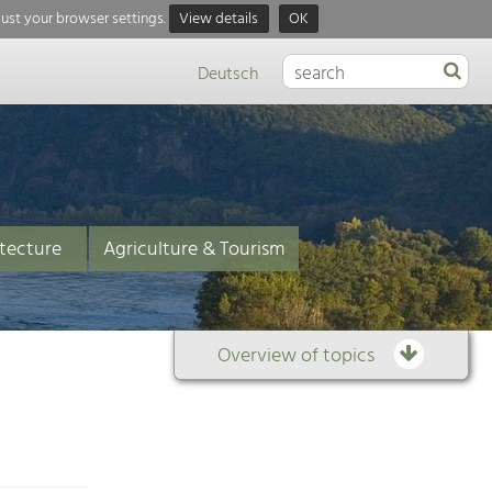
just your browser settings.
View details
OK
Deutsch
tecture
Agriculture & Tourism
Overview of topics
Overview
of