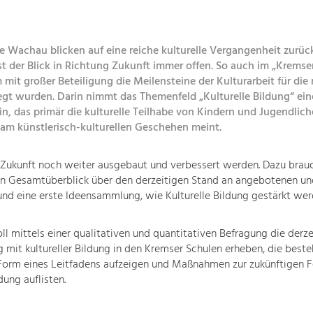
e Wachau blicken auf eine reiche kulturelle Vergangenheit zurüc
ist der Blick in Richtung Zukunft immer offen. So auch im „Kremse
 mit großer Beteiligung die Meilensteine der Kulturarbeit für die
legt wurden. Darin nimmt das Themenfeld „Kulturelle Bildung“ ei
in, das primär die kulturelle Teilhabe von Kindern und Jugendlic
 am künstlerisch-kulturellen Geschehen meint.
n Zukunft noch weiter ausgebaut und verbessert werden. Dazu brau
en Gesamtüberblick über den derzeitigen Stand an angebotenen un
d eine erste Ideensammlung, wie Kulturelle Bildung gestärkt wer
oll mittels einer qualitativen und quantitativen Befragung die derze
 mit kultureller Bildung in den Kremser Schulen erheben, die best
Form eines Leitfadens aufzeigen und Maßnahmen zur zukünftigen 
ldung auflisten.