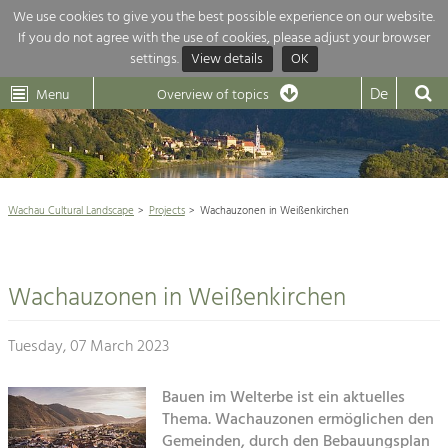
We use cookies to give you the best possible experience on our website.
If you do not agree with the use of cookies, please adjust your browser
Overview of topics
settings.
View details
OK
Wachau-
Wachau
Dunkelsteinerwald
Klima
Dunkelsteinerwald
Cultural
De
Menu
Landscape
Overview of topics
Development within our region is extremely diverse. Which is why we
News
provide you with an overview of our main topics here. For more

information, simply click on the topic to see all projects in this context.
Wachau Cultural Landscape

Wachau Cultural Landscape
Projects
Wachauzonen in Weißenkirchen
Rückblick 25 Jahre Jubiläum

Nature & Landscape
Nature conservation

Conservation
Wachauzonen in Weißenkirchen
Maintenance, Regulation and Further
Architecture

Development.
Building Culture
Tuesday, 07 March 2023
Agriculture & Tourism
Site, Building Culture and Sustainable
Settlements.
Bauen im Welterbe ist ein aktuelles
Projects
Thema. Wachauzonen ermöglichen den
Agriculture & Forestry
Gemeinden, durch den Bebauungsplan