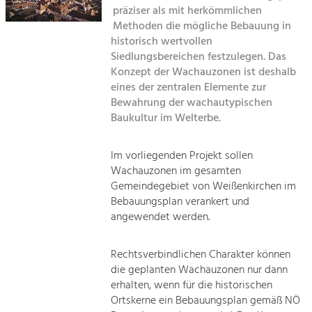
Kirchen am Fluss
Managing and Caring for the Cultural
präziser als mit herkömmlichen
Landscape.
Methoden die mögliche Bebauung in
Suche
historisch wertvollen
Tourism
Siedlungsbereichen festzulegen. Das
Offer Development and Positioning
Konzept der Wachauzonen ist deshalb
Impressum
eines der zentralen Elemente zur
Bewahrung der wachautypischen
Kontakt
Art & Culture
Baukultur im Welterbe.
Crafts, Science and Research.
Im vorliegenden Projekt sollen
Social Affairs, Education
Wachauzonen im gesamten
Gemeindegebiet von Weißenkirchen im
& Identity
Bebauungsplan verankert und
Equality, Youth and Integration.
angewendet werden.
Mobility & Energy
Climate Change, Public Transport and
Rechtsverbindlichen Charakter können
Renewable Energy.
die geplanten Wachauzonen nur dann
erhalten, wenn für die historischen
Economy
Ortskerne ein Bebauungsplan gemäß NÖ
Increase in Regional Value Added.