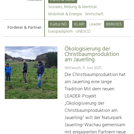
Kirchen am Fluss
Soziales, Bildung & Identität
Tourismus
Mobilität & Energie
Wirtschaft
Angebotsentwicklung und
Suche
Kultur NÖ
KLAR!
Leader
BMKOES
Positionierung.
Förderer & Partner:
Europadiplom
UNESCO
Impressum
Kunst & Kultur
Handwerk, Wissenschaft und Forschung.
Ökologisierung der
Kontakt
Christbaumproduktion
am Jauerling
Soziales, Bildung &
Mittwoch, 11. Juni 2025
Identität
Die Christbaumproduktion hat
Gleichberechtigung, Jugend und
am Jauerling eine lange
Integration
Tradition Mit dem neuen
Mobilität & Energie
LEADER-Projekt
Klimawandel, öffentlicher Verkehr und
„Ökologisierung der
erneuerbare Energie
Christbaumproduktion am
Jauerling“ will der Naturpark
Wirtschaft
Jauerling-Wachau gemeinsam
Steigerung regionaler Wertschöpfung
mit engagierten Partnern neue