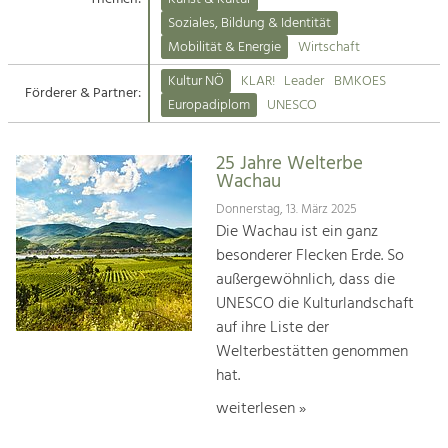
Kirchen am Fluss
Soziales, Bildung & Identität
Tourismus
Mobilität & Energie
Wirtschaft
Angebotsentwicklung und
Suche
Kultur NÖ
KLAR!
Leader
BMKOES
Positionierung.
Förderer & Partner:
Europadiplom
UNESCO
Impressum
Kunst & Kultur
Handwerk, Wissenschaft und Forschung.
25 Jahre Welterbe
Kontakt
Wachau
Donnerstag, 13. März 2025
Soziales, Bildung &
Die Wachau ist ein ganz
Identität
besonderer Flecken Erde. So
Gleichberechtigung, Jugend und
außergewöhnlich, dass die
Integration
UNESCO die Kulturlandschaft
Mobilität & Energie
auf ihre Liste der
Klimawandel, öffentlicher Verkehr und
erneuerbare Energie
Welterbestätten genommen
hat.
Wirtschaft
weiterlesen »
Steigerung regionaler Wertschöpfung