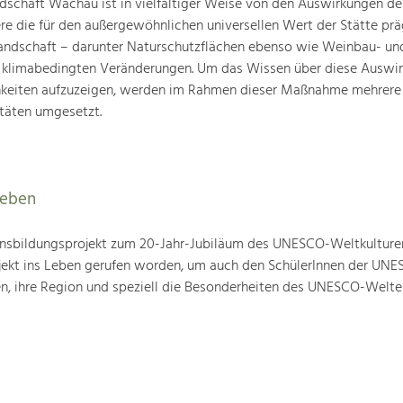
schaft Wachau ist in vielfältiger Weise von den Auswirkungen de
ere die für den außergewöhnlichen universellen Wert der Stätte pr
landschaft – darunter Naturschutzflächen ebenso wie Weinbau- un
n klimabedingten Veränderungen. Um das Wissen über diese Auswi
hkeiten aufzuzeigen, werden im Rahmen dieser Maßnahme mehrere
täten umgesetzt.
leben
nsbildungsprojekt zum 20-Jahr-Jubiläum des UNESCO-Weltkulture
ojekt ins Leben gerufen worden, um auch den SchülerInnen der UN
en, ihre Region und speziell die Besonderheiten des UNESCO-Welte