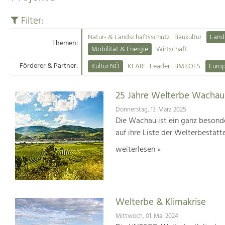
Filter:
Natur- & Landschaftsschutz
Baukultur
Land
Themen:
Mobilität & Energie
Wirtschaft
Förderer & Partner:
Kultur NÖ
KLAR!
Leader
BMKOES
Euro
25 Jahre Welterbe Wachau
Donnerstag, 13. März 2025
Die Wachau ist ein ganz besonde
auf ihre Liste der Welterbestät
weiterlesen »
Welterbe & Klimakrise
Mittwoch, 01. Mai 2024