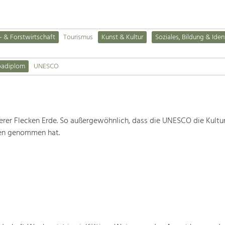
- & Forstwirtschaft
Tourismus
Kunst & Kultur
Soziales, Bildung & Iden
padiplom
UNESCO
rer Flecken Erde. So außergewöhnlich, dass die UNESCO die Kultu
ten genommen hat.