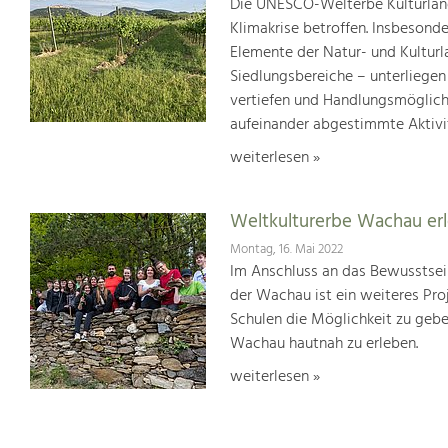
Die UNESCO-Welterbe Kulturland
Klimakrise betroffen. Insbesond
Elemente der Natur- und Kultur
Siedlungsbereiche – unterliege
vertiefen und Handlungsmöglic
aufeinander abgestimmte Aktivi
weiterlesen »
Weltkulturerbe Wachau er
Montag, 16. Mai 2022
Im Anschluss an das Bewusstsei
der Wachau ist ein weiteres Pr
Schulen die Möglichkeit zu geb
Wachau hautnah zu erleben.
weiterlesen »