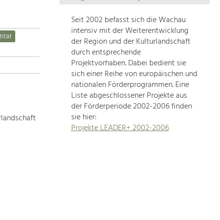
Die
Regionalentwicklung
Seit 2002 befasst sich die Wachau
in
intensiv mit der Weiterentwicklung
tität
unserer
der Region und der Kulturlandschaft
Region
durch entsprechende
ist
Projektvorhaben. Dabei bedient sie
sich einer Reihe von europäischen und
sehr
nationalen Förderprogrammen. Eine
vielfältig.
Liste abgeschlossener Projekte aus
Deshalb
der Förderperiode 2002-2006 finden
geben
sie hier:
rlandschaft
wir
Projekte LEADER+ 2002-2006
hier
eine
Übersicht
über
unsere
Themenschwerpunkte.
Für
mehr