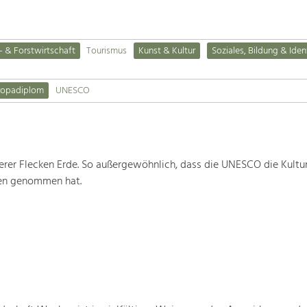
- & Forstwirtschaft
Tourismus
Kunst & Kultur
Soziales, Bildung & Iden
ropadiplom
UNESCO
rer Flecken Erde. So außergewöhnlich, dass die UNESCO die Kultu
ten genommen hat.