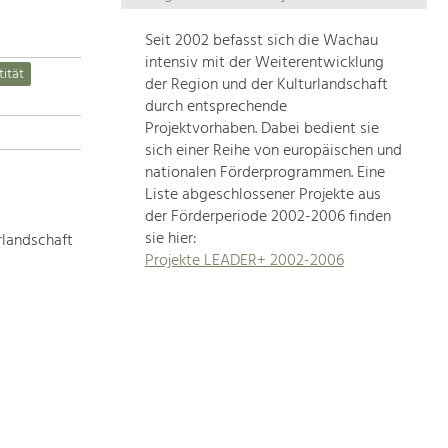
Die
Regionalentwicklung
Seit 2002 befasst sich die Wachau
in
intensiv mit der Weiterentwicklung
tität
unserer
der Region und der Kulturlandschaft
Region
durch entsprechende
ist
Projektvorhaben. Dabei bedient sie
sich einer Reihe von europäischen und
sehr
nationalen Förderprogrammen. Eine
vielfältig.
Liste abgeschlossener Projekte aus
Deshalb
der Förderperiode 2002-2006 finden
geben
sie hier:
rlandschaft
wir
Projekte LEADER+ 2002-2006
hier
eine
Übersicht
über
unsere
Themenschwerpunkte.
Für
mehr