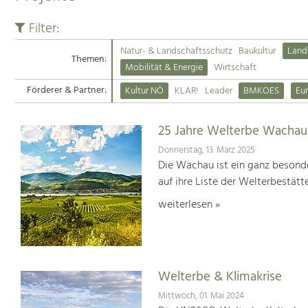
Filter:
Natur- & Landschaftsschutz
Baukultur
Land
Themen:
Mobilität & Energie
Wirtschaft
Förderer & Partner:
Kultur NÖ
KLAR!
Leader
BMKOES
Eu
25 Jahre Welterbe Wachau
Donnerstag, 13. März 2025
Die Wachau ist ein ganz besonde
auf ihre Liste der Welterbestät
weiterlesen »
Welterbe & Klimakrise
Mittwoch, 01. Mai 2024