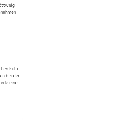
Identität
öttweig
Gleichberechtigung, Jugend und
Integration
aßnahmen
Mobilität & Energie
Klimawandel, öffentlicher Verkehr und
erneuerbare Energie
Wirtschaft
Steigerung regionaler Wertschöpfung
chen Kultur
en bei der
urde eine
1