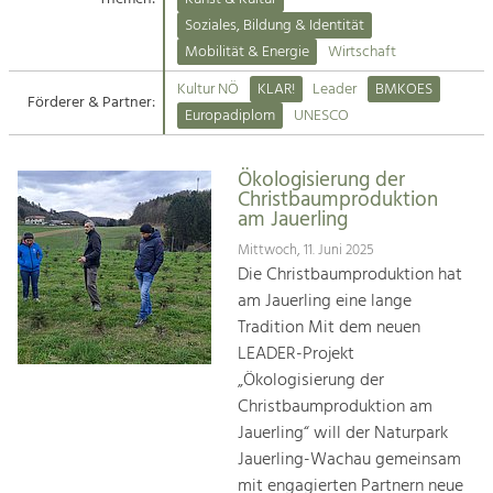
Kirchen am Fluss
Soziales, Bildung & Identität
Tourismus
Mobilität & Energie
Wirtschaft
Angebotsentwicklung und
Suche
Kultur NÖ
KLAR!
Leader
BMKOES
Positionierung.
Förderer & Partner:
Europadiplom
UNESCO
Impressum
Kunst & Kultur
Handwerk, Wissenschaft und Forschung.
Ökologisierung der
Kontakt
Christbaumproduktion
am Jauerling
Soziales, Bildung &
Mittwoch, 11. Juni 2025
Identität
Die Christbaumproduktion hat
Gleichberechtigung, Jugend und
am Jauerling eine lange
Integration
Tradition Mit dem neuen
Mobilität & Energie
LEADER-Projekt
Klimawandel, öffentlicher Verkehr und
„Ökologisierung der
erneuerbare Energie
Christbaumproduktion am
Jauerling“ will der Naturpark
Wirtschaft
Jauerling-Wachau gemeinsam
Steigerung regionaler Wertschöpfung
mit engagierten Partnern neue