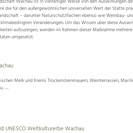
schaft Wachau ist in vielfältiger Weise von den Auswirkungen de
ere die für den außergewöhnlichen universellen Wert der Stätte pr
landschaft – darunter Naturschutzflächen ebenso wie Weinbau- un
n klimabedingten Veränderungen. Um das Wissen über diese Auswi
hkeiten aufzuzeigen, werden im Rahmen dieser Maßnahme mehrere
täten umgesetzt.
Wachau
wischen Melk und Krems Trockensteinmauern, Weinterrassen, Marill
u, ….
tbild UNESCO Weltkulturerbe Wachau