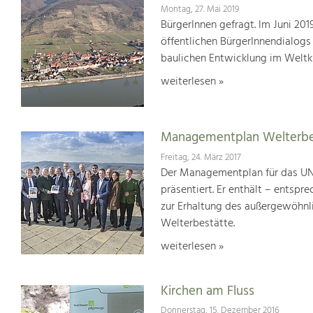
Montag, 27. Mai 2019
BürgerInnen gefragt. Im Juni 20
öffentlichen BürgerInnendialogs
baulichen Entwicklung im Weltk
weiterlesen »
Managementplan Welterb
Freitag, 24. März 2017
Der Managementplan für das UN
präsentiert. Er enthält – ents
zur Erhaltung des außergewöhnlic
Welterbestätte.
weiterlesen »
Kirchen am Fluss
Donnerstag, 15. Dezember 2016