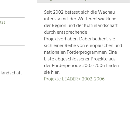
Die
Regionalentwicklung
Seit 2002 befasst sich die Wachau
in
intensiv mit der Weiterentwicklung
tät
unserer
der Region und der Kulturlandschaft
Region
durch entsprechende
ist
Projektvorhaben. Dabei bedient sie
sich einer Reihe von europäischen und
sehr
nationalen Förderprogrammen. Eine
vielfältig.
Liste abgeschlossener Projekte aus
Deshalb
der Förderperiode 2002-2006 finden
geben
sie hier:
rlandschaft
wir
Projekte LEADER+ 2002-2006
hier
eine
Übersicht
über
unsere
Themenschwerpunkte.
Für
mehr