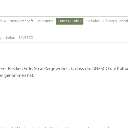
d- & Forstwirtschaft
Tourismus
Kunst & Kultur
Soziales, Bildung & Identi
opadiplom
UNESCO
rer Flecken Erde. So außergewöhnlich, dass die UNESCO die Kultu
ten genommen hat.