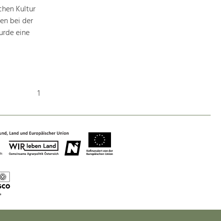
Identität
chen Kultur
Gleichberechtigung, Jugend und
Integration
en bei der
urde eine
Mobilität & Energie
Klimawandel, öffentlicher Verkehr und
erneuerbare Energie
Wirtschaft
1
Steigerung regionaler Wertschöpfung