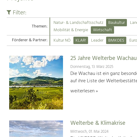
Filter:
Natur- & Landschaftsschutz
Baukultur
Lan
Themen:
Mobilität & Energie
Wirtschaft
Förderer & Partner:
Kultur NÖ
KLAR!
Leader
BMKOES
Eur
25 Jahre Welterbe Wachau
Donnerstag, 13. März 2025
Die Wachau ist ein ganz besonde
auf ihre Liste der Welterbestät
weiterlesen »
Welterbe & Klimakrise
Mittwoch, 01. Mai 2024