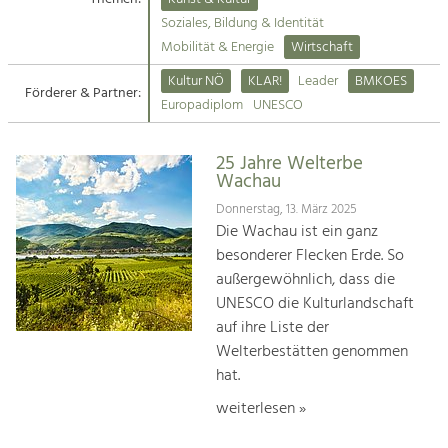
Kirchen am Fluss
Soziales, Bildung & Identität
Tourismus
Mobilität & Energie
Wirtschaft
Angebotsentwicklung und
Suche
Kultur NÖ
KLAR!
Leader
BMKOES
Positionierung.
Förderer & Partner:
Europadiplom
UNESCO
Impressum
Kunst & Kultur
Handwerk, Wissenschaft und Forschung.
25 Jahre Welterbe
Kontakt
Wachau
Donnerstag, 13. März 2025
Soziales, Bildung &
Die Wachau ist ein ganz
Identität
besonderer Flecken Erde. So
Gleichberechtigung, Jugend und
außergewöhnlich, dass die
Integration
UNESCO die Kulturlandschaft
Mobilität & Energie
auf ihre Liste der
Klimawandel, öffentlicher Verkehr und
erneuerbare Energie
Welterbestätten genommen
hat.
Wirtschaft
weiterlesen »
Steigerung regionaler Wertschöpfung