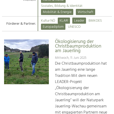
Kirchen am Fluss
Soziales, Bildung & Identität
Tourismus
Mobilität & Energie
Wirtschaft
Angebotsentwicklung und
Suche
Kultur NÖ
KLAR!
Leader
BMKOES
Positionierung.
Förderer & Partner:
Europadiplom
UNESCO
Impressum
Kunst & Kultur
Handwerk, Wissenschaft und Forschung.
Ökologisierung der
Kontakt
Christbaumproduktion
am Jauerling
Soziales, Bildung &
Mittwoch, 11. Juni 2025
Identität
Die Christbaumproduktion hat
Gleichberechtigung, Jugend und
am Jauerling eine lange
Integration
Tradition Mit dem neuen
Mobilität & Energie
LEADER-Projekt
Klimawandel, öffentlicher Verkehr und
„Ökologisierung der
erneuerbare Energie
Christbaumproduktion am
Jauerling“ will der Naturpark
Wirtschaft
Jauerling-Wachau gemeinsam
Steigerung regionaler Wertschöpfung
mit engagierten Partnern neue