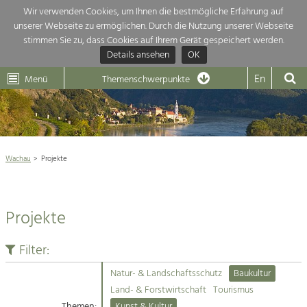
Wir verwenden Cookies, um Ihnen die bestmögliche Erfahrung auf
unserer Webseite zu ermöglichen. Durch die Nutzung unserer Webseite
Themenübersicht
stimmen Sie zu, dass Cookies auf Ihrem Gerät gespeichert werden.
Details ansehen
OK
LEADER
Wachau
Dunkelsteinerwald
Klima
Die Regionalentwicklung in unserer Region ist sehr vielfältig. Deshalb
En
Menü
Themenschwerpunkte
geben wir hier eine Übersicht über unsere Themenschwerpunkte. Für
Aktuelles
mehr Informationen einfach das Thema anklicken und schon werden alle

Projekte in diesem Kontext angezeigt.
Weltkulturerbe Wachau

Natur- &
Wachau
Projekte
Rückblick 25 Jahre Jubiläum

Landschaftsschutz
Pflege, Regulierung und
Naturschutz

Weiterentwicklung.
Projekte
Baukultur
Architektur

Ortsbild, Baukultur und nachhaltiges
Siedlungswesen.
Filter:
Landwirtschaft & Tourismus
Natur- & Landschaftsschutz
Baukultur
Land- & Forstwirtschaft
Projekte
Land- & Forstwirtschaft
Tourismus
Bewirtschaftung und Pflege der
Kulturlandschaft.
Themen:
Kunst & Kultur