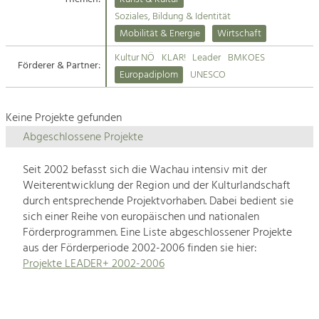
Kirchen am Fluss
Soziales, Bildung & Identität
Tourismus
Mobilität & Energie
Wirtschaft
Angebotsentwicklung und
Suche
Kultur NÖ
KLAR!
Leader
BMKOES
Positionierung.
Förderer & Partner:
Europadiplom
UNESCO
Impressum
Kunst & Kultur
Handwerk, Wissenschaft und Forschung.
Keine Projekte gefunden
Kontakt
Abgeschlossene Projekte
Soziales, Bildung &
Seit 2002 befasst sich die Wachau intensiv mit der
Identität
Weiterentwicklung der Region und der Kulturlandschaft
Gleichberechtigung, Jugend und
durch entsprechende Projektvorhaben. Dabei bedient sie
Integration
sich einer Reihe von europäischen und nationalen
Mobilität & Energie
Förderprogrammen. Eine Liste abgeschlossener Projekte
Klimawandel, öffentlicher Verkehr und
erneuerbare Energie
aus der Förderperiode 2002-2006 finden sie hier:
Projekte LEADER+ 2002-2006
Wirtschaft
Steigerung regionaler Wertschöpfung