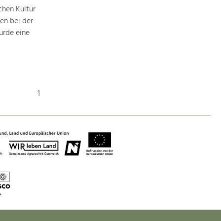
Identität
chen Kultur
Gleichberechtigung, Jugend und
Integration
en bei der
urde eine
Mobilität & Energie
Klimawandel, öffentlicher Verkehr und
erneuerbare Energie
Wirtschaft
1
Steigerung regionaler Wertschöpfung