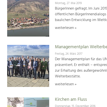
Montag, 27. Mai 2019
BürgerInnen gefragt. Im Juni 20
öffentlichen BürgerInnendialogs
baulichen Entwicklung im Weltk
weiterlesen »
Managementplan Welterb
Freitag, 24. März 2017
Der Managementplan für das UN
präsentiert. Er enthält – ents
zur Erhaltung des außergewöhnlic
Welterbestätte.
weiterlesen »
Kirchen am Fluss
Donnerstag, 15. Dezember 2016