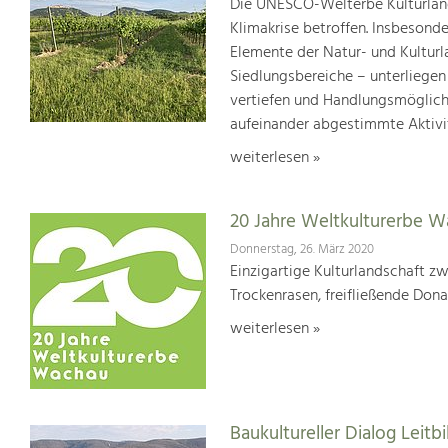
Die UNESCO-Welterbe Kulturland
Klimakrise betroffen. Insbesond
Elemente der Natur- und Kultur
Siedlungsbereiche – unterliege
vertiefen und Handlungsmöglic
aufeinander abgestimmte Aktivi
weiterlesen »
20 Jahre Weltkulturerbe 
Donnerstag, 26. März 2020
Einzigartige Kulturlandschaft z
Trockenrasen, freifließende Dona
weiterlesen »
Baukultureller Dialog Lei