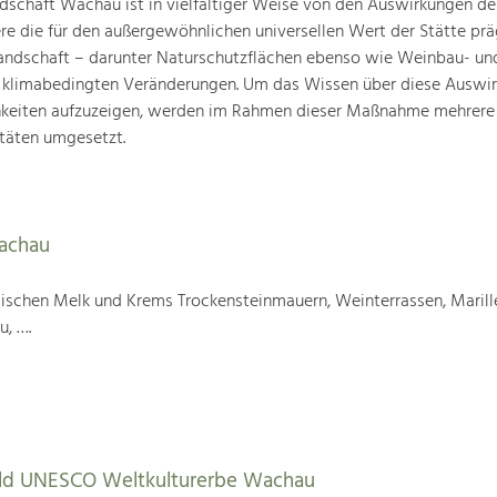
schaft Wachau ist in vielfältiger Weise von den Auswirkungen de
ere die für den außergewöhnlichen universellen Wert der Stätte pr
landschaft – darunter Naturschutzflächen ebenso wie Weinbau- un
n klimabedingten Veränderungen. Um das Wissen über diese Auswi
hkeiten aufzuzeigen, werden im Rahmen dieser Maßnahme mehrere
täten umgesetzt.
Wachau
wischen Melk und Krems Trockensteinmauern, Weinterrassen, Marill
u, ….
tbild UNESCO Weltkulturerbe Wachau