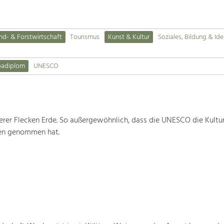
nd- & Forstwirtschaft
Tourismus
Kunst & Kultur
Soziales, Bildung & Ide
padiplom
UNESCO
rer Flecken Erde. So außergewöhnlich, dass die UNESCO die Kultu
ten genommen hat.