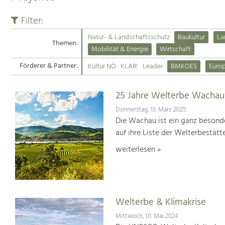
Filter:
Natur- & Landschaftsschutz
Baukultur
La
Themen:
Mobilität & Energie
Wirtschaft
Förderer & Partner:
Kultur NÖ
KLAR!
Leader
BMKOES
Euro
25 Jahre Welterbe Wachau
Donnerstag, 13. März 2025
Die Wachau ist ein ganz besonde
auf ihre Liste der Welterbestät
weiterlesen »
Welterbe & Klimakrise
Mittwoch, 01. Mai 2024