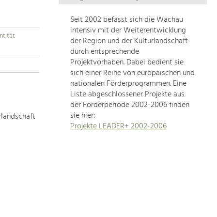
Die
Regionalentwicklung
Seit 2002 befasst sich die Wachau
in
intensiv mit der Weiterentwicklung
ntität
unserer
der Region und der Kulturlandschaft
Region
durch entsprechende
ist
Projektvorhaben. Dabei bedient sie
sich einer Reihe von europäischen und
sehr
nationalen Förderprogrammen. Eine
vielfältig.
Liste abgeschlossener Projekte aus
Deshalb
der Förderperiode 2002-2006 finden
geben
sie hier:
rlandschaft
wir
Projekte LEADER+ 2002-2006
hier
eine
Übersicht
über
unsere
Themenschwerpunkte.
Für
mehr