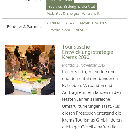
Kirchen am Fluss
Soziales, Bildung & Identität
Tourismus
Mobilität & Energie
Wirtschaft
Angebotsentwicklung und
Suche
Kultur NÖ
KLAR!
Leader
BMKOES
Positionierung.
Förderer & Partner:
Europadiplom
UNESCO
Impressum
Kunst & Kultur
Handwerk, Wissenschaft und Forschung.
Touristische
Kontakt
Entwicklungsstrategie
Krems 2030
Soziales, Bildung &
Montag, 21. November 2016
Identität
In der Stadtgemeinde Krems
Gleichberechtigung, Jugend und
und den mit ihr verbundenen
Integration
Betrieben, Verbänden und
Mobilität & Energie
Auftragnehmern fanden in den
Klimawandel, öffentlicher Verkehr und
letzten Jahren zahlreiche
erneuerbare Energie
Umstrukturierungen statt. Aus
diesen Prozessen entstand die
Wirtschaft
Krems Tourismus GmbH, deren
Steigerung regionaler Wertschöpfung
alleiniger Gesellschafter die