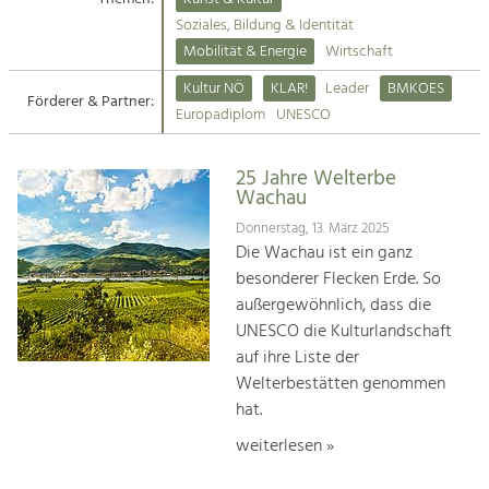
Kirchen am Fluss
Soziales, Bildung & Identität
Tourismus
Mobilität & Energie
Wirtschaft
Angebotsentwicklung und
Suche
Kultur NÖ
KLAR!
Leader
BMKOES
Positionierung.
Förderer & Partner:
Europadiplom
UNESCO
Impressum
Kunst & Kultur
Handwerk, Wissenschaft und Forschung.
25 Jahre Welterbe
Kontakt
Wachau
Donnerstag, 13. März 2025
Soziales, Bildung &
Die Wachau ist ein ganz
Identität
besonderer Flecken Erde. So
Gleichberechtigung, Jugend und
außergewöhnlich, dass die
Integration
UNESCO die Kulturlandschaft
Mobilität & Energie
auf ihre Liste der
Klimawandel, öffentlicher Verkehr und
erneuerbare Energie
Welterbestätten genommen
hat.
Wirtschaft
weiterlesen »
Steigerung regionaler Wertschöpfung