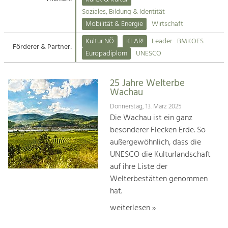
Kirchen am Fluss
Soziales, Bildung & Identität
Tourismus
Mobilität & Energie
Wirtschaft
Angebotsentwicklung und
Suche
Kultur NÖ
KLAR!
Leader
BMKOES
Positionierung.
Förderer & Partner:
Europadiplom
UNESCO
Impressum
Kunst & Kultur
Handwerk, Wissenschaft und Forschung.
25 Jahre Welterbe
Kontakt
Wachau
Donnerstag, 13. März 2025
Soziales, Bildung &
Die Wachau ist ein ganz
Identität
besonderer Flecken Erde. So
Gleichberechtigung, Jugend und
außergewöhnlich, dass die
Integration
UNESCO die Kulturlandschaft
Mobilität & Energie
auf ihre Liste der
Klimawandel, öffentlicher Verkehr und
erneuerbare Energie
Welterbestätten genommen
hat.
Wirtschaft
weiterlesen »
Steigerung regionaler Wertschöpfung