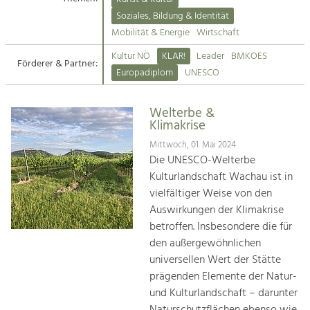
Kirchen am Fluss
Soziales, Bildung & Identität
Tourismus
Mobilität & Energie
Wirtschaft
Angebotsentwicklung und
Suche
Kultur NÖ
KLAR!
Leader
BMKOES
Positionierung.
Förderer & Partner:
Europadiplom
UNESCO
Impressum
Kunst & Kultur
Handwerk, Wissenschaft und Forschung.
Welterbe &
Kontakt
Klimakrise
Mittwoch, 01. Mai 2024
Soziales, Bildung &
Die UNESCO-Welterbe
Identität
Kulturlandschaft Wachau ist in
Gleichberechtigung, Jugend und
vielfältiger Weise von den
Integration
Auswirkungen der Klimakrise
Mobilität & Energie
betroffen. Insbesondere die für
Klimawandel, öffentlicher Verkehr und
erneuerbare Energie
den außergewöhnlichen
universellen Wert der Stätte
Wirtschaft
prägenden Elemente der Natur-
Steigerung regionaler Wertschöpfung
und Kulturlandschaft – darunter