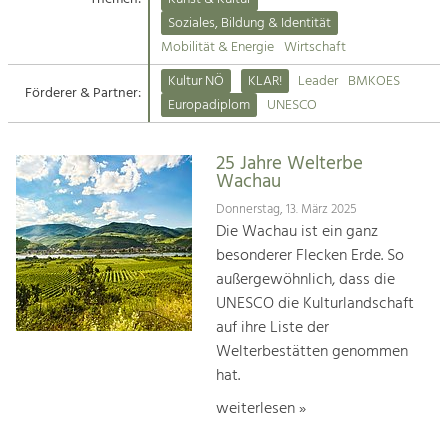
Kirchen am Fluss
Soziales, Bildung & Identität
Tourismus
Mobilität & Energie
Wirtschaft
Angebotsentwicklung und
Suche
Kultur NÖ
KLAR!
Leader
BMKOES
Positionierung.
Förderer & Partner:
Europadiplom
UNESCO
Impressum
Kunst & Kultur
Handwerk, Wissenschaft und Forschung.
25 Jahre Welterbe
Kontakt
Wachau
Donnerstag, 13. März 2025
Soziales, Bildung &
Die Wachau ist ein ganz
Identität
besonderer Flecken Erde. So
Gleichberechtigung, Jugend und
außergewöhnlich, dass die
Integration
UNESCO die Kulturlandschaft
Mobilität & Energie
auf ihre Liste der
Klimawandel, öffentlicher Verkehr und
erneuerbare Energie
Welterbestätten genommen
hat.
Wirtschaft
weiterlesen »
Steigerung regionaler Wertschöpfung