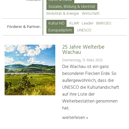
Kirchen am Fluss
Soziales, Bildung & Identität
Tourismus
Mobilität & Energie
Wirtschaft
Angebotsentwicklung und
Suche
Kultur NÖ
KLAR!
Leader
BMKOES
Positionierung.
Förderer & Partner:
Europadiplom
UNESCO
Impressum
Kunst & Kultur
Handwerk, Wissenschaft und Forschung.
25 Jahre Welterbe
Kontakt
Wachau
Donnerstag, 13. März 2025
Soziales, Bildung &
Die Wachau ist ein ganz
Identität
besonderer Flecken Erde. So
Gleichberechtigung, Jugend und
außergewöhnlich, dass die
Integration
UNESCO die Kulturlandschaft
Mobilität & Energie
auf ihre Liste der
Klimawandel, öffentlicher Verkehr und
erneuerbare Energie
Welterbestätten genommen
hat.
Wirtschaft
weiterlesen »
Steigerung regionaler Wertschöpfung