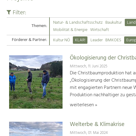
Filter:
Natur- & Landschaftsschutz
Baukultur
Land
Themen:
Mobilität & Energie
Wirtschaft
Förderer & Partner:
Kultur NÖ
KLAR!
Leader
BMKOES
Euro
Ökologisierung der Christ
Mittwoch, 11. Juni 2025
Die Christbaumproduktion hat a
„Ökologisierung der Christbaum
mit engagierten Partnern neue We
Produktion nachhaltiger zu gest
weiterlesen »
Welterbe & Klimakrise
Mittwoch, 01. Mai 2024