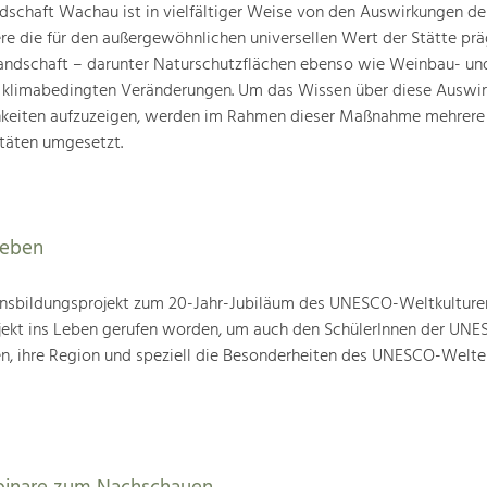
schaft Wachau ist in vielfältiger Weise von den Auswirkungen de
ere die für den außergewöhnlichen universellen Wert der Stätte pr
landschaft – darunter Naturschutzflächen ebenso wie Weinbau- un
n klimabedingten Veränderungen. Um das Wissen über diese Auswi
hkeiten aufzuzeigen, werden im Rahmen dieser Maßnahme mehrere
täten umgesetzt.
leben
nsbildungsprojekt zum 20-Jahr-Jubiläum des UNESCO-Weltkulture
ojekt ins Leben gerufen worden, um auch den SchülerInnen der UN
en, ihre Region und speziell die Besonderheiten des UNESCO-Welte