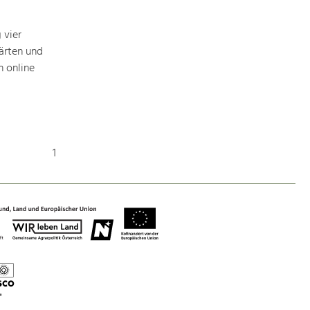
Baukultur
Ortsbild, Baukultur und nachhaltiges
 vier
Siedlungswesen.
ärten und
 online
Land- & Forstwirtschaft
Bewirtschaftung und Pflege der
Kulturlandschaft.
1
Tourismus
Angebotsentwicklung und
Positionierung.
Kunst & Kultur
Handwerk, Wissenschaft und Forschung.
Soziales, Bildung &