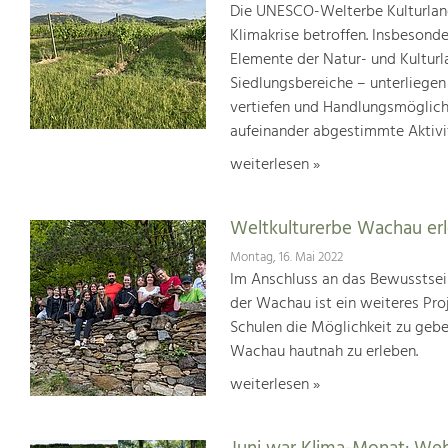
Die UNESCO-Welterbe Kulturland
Klimakrise betroffen. Insbesond
Elemente der Natur- und Kultur
Siedlungsbereiche – unterliege
vertiefen und Handlungsmöglic
aufeinander abgestimmte Aktivi
weiterlesen »
Weltkulturerbe Wachau er
Montag, 16. Mai 2022
Im Anschluss an das Bewusstsei
der Wachau ist ein weiteres Pr
Schulen die Möglichkeit zu geb
Wachau hautnah zu erleben.
weiterlesen »