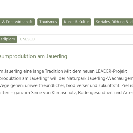
- & Forstwirtschaft
Tourismus
Kunst & Kultur
Soziales, Bildung & Id
padiplom
UNESCO
baumproduktion am Jauerling
m Jauerling eine lange Tradition Mit dem neuen LEADER-Projekt
produktion am Jauerling“ will der Naturpark Jauerling-Wachau ge
ge gehen: umweltfreundlicher, biodiverser und zukunftsfit. Ziel ist
alten – ganz im Sinne von Klimaschutz, Bodengesundheit und Artenv