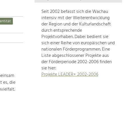
Die
Regionalentwicklung
Seit 2002 befasst sich die Wachau
in
intensiv mit der Weiterentwicklung
entität
unserer
der Region und der Kulturlandschaft
Region
durch entsprechende
ist
Projektvorhaben. Dabei bedient sie
sich einer Reihe von europäischen und
sehr
nationalen Förderprogrammen. Eine
vielfältig.
Liste abgeschlossener Projekte aus
Deshalb
der Förderperiode 2002-2006 finden
geben
sie hier:
wir
Projekte LEADER+ 2002-2006
meinsam
hier
 es, die
eine
Übersicht
ielfalt.
über
unsere
Themenschwerpunkte.
Für
mehr