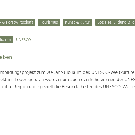
- & Forstwirtschaft
Tourismus
Kunst & Kultur
Soziales, Bildung & Id
diplom
UNESCO
leben
nsbildungsprojekt zum 20-Jahr-Jubiläum des UNESCO-Weltkulture
ojekt ins Leben gerufen worden, um auch den SchülerInnen der UN
en, ihre Region und speziell die Besonderheiten des UNESCO-Welte