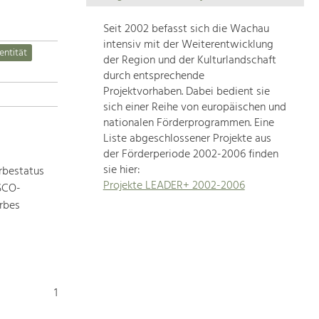
Die
Regionalentwicklung
Seit 2002 befasst sich die Wachau
in
intensiv mit der Weiterentwicklung
entität
unserer
der Region und der Kulturlandschaft
Region
durch entsprechende
ist
Projektvorhaben. Dabei bedient sie
sich einer Reihe von europäischen und
sehr
nationalen Förderprogrammen. Eine
vielfältig.
Liste abgeschlossener Projekte aus
Deshalb
der Förderperiode 2002-2006 finden
geben
sie hier:
rbestatus
wir
Projekte LEADER+ 2002-2006
ESCO-
hier
rbes
eine
Übersicht
über
unsere
Themenschwerpunkte.
Für
1
mehr