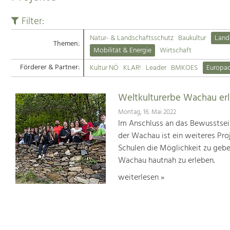
Filter:
Natur- & Landschaftsschutz
Baukultur
Land
Themen:
Mobilität & Energie
Wirtschaft
Förderer & Partner:
Kultur NÖ
KLAR!
Leader
BMKOES
Europa
Weltkulturerbe Wachau er
Montag, 16. Mai 2022
Im Anschluss an das Bewusstsei
der Wachau ist ein weiteres Pr
Schulen die Möglichkeit zu geb
Wachau hautnah zu erleben.
weiterlesen »