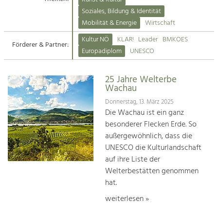
Kirchen am Fluss
Soziales, Bildung & Identität
Tourismus
Mobilität & Energie
Wirtschaft
Angebotsentwicklung und
Suche
Kultur NÖ
KLAR!
Leader
BMKOES
Positionierung.
Förderer & Partner:
Europadiplom
UNESCO
Impressum
Kunst & Kultur
Handwerk, Wissenschaft und Forschung.
25 Jahre Welterbe
Kontakt
Wachau
Donnerstag, 13. März 2025
Soziales, Bildung &
Die Wachau ist ein ganz
Identität
besonderer Flecken Erde. So
Gleichberechtigung, Jugend und
außergewöhnlich, dass die
Integration
UNESCO die Kulturlandschaft
Mobilität & Energie
auf ihre Liste der
Klimawandel, öffentlicher Verkehr und
erneuerbare Energie
Welterbestätten genommen
hat.
Wirtschaft
weiterlesen »
Steigerung regionaler Wertschöpfung