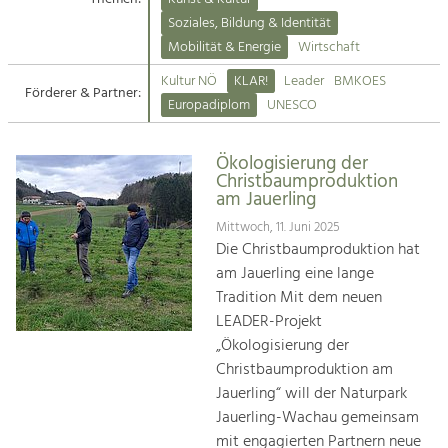
Kirchen am Fluss
Soziales, Bildung & Identität
Tourismus
Mobilität & Energie
Wirtschaft
Angebotsentwicklung und
Suche
Kultur NÖ
KLAR!
Leader
BMKOES
Positionierung.
Förderer & Partner:
Europadiplom
UNESCO
Impressum
Kunst & Kultur
Handwerk, Wissenschaft und Forschung.
Ökologisierung der
Kontakt
Christbaumproduktion
am Jauerling
Soziales, Bildung &
Mittwoch, 11. Juni 2025
Identität
Die Christbaumproduktion hat
Gleichberechtigung, Jugend und
am Jauerling eine lange
Integration
Tradition Mit dem neuen
Mobilität & Energie
LEADER-Projekt
Klimawandel, öffentlicher Verkehr und
„Ökologisierung der
erneuerbare Energie
Christbaumproduktion am
Jauerling“ will der Naturpark
Wirtschaft
Jauerling-Wachau gemeinsam
Steigerung regionaler Wertschöpfung
mit engagierten Partnern neue