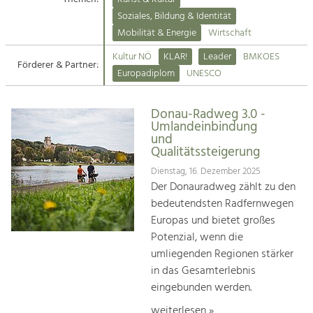
Kirchen am Fluss
Soziales, Bildung & Identität
Tourismus
Mobilität & Energie
Wirtschaft
Angebotsentwicklung und
Suche
Kultur NÖ
KLAR!
Leader
BMKOES
Positionierung.
Förderer & Partner:
Europadiplom
UNESCO
Impressum
Kunst & Kultur
Handwerk, Wissenschaft und Forschung.
Donau-Radweg 3.0 -
Kontakt
Umlandeinbindung
und
Qualitätssteigerung
Soziales, Bildung &
Identität
Dienstag, 16. Dezember 2025
Der Donauradweg zählt zu den
Gleichberechtigung, Jugend und
Integration
bedeutendsten Radfernwegen
Mobilität & Energie
Europas und bietet großes
Klimawandel, öffentlicher Verkehr und
Potenzial, wenn die
erneuerbare Energie
umliegenden Regionen stärker
in das Gesamterlebnis
Wirtschaft
eingebunden werden.
Steigerung regionaler Wertschöpfung
weiterlesen »