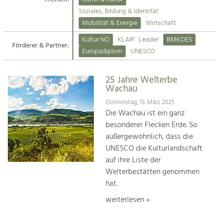
Kirchen am Fluss
Soziales, Bildung & Identität
Tourismus
Mobilität & Energie
Wirtschaft
Angebotsentwicklung und
Suche
Kultur NÖ
KLAR!
Leader
BMKOES
Positionierung.
Förderer & Partner:
Europadiplom
UNESCO
Impressum
Kunst & Kultur
Handwerk, Wissenschaft und Forschung.
25 Jahre Welterbe
Kontakt
Wachau
Donnerstag, 13. März 2025
Soziales, Bildung &
Die Wachau ist ein ganz
Identität
besonderer Flecken Erde. So
Gleichberechtigung, Jugend und
außergewöhnlich, dass die
Integration
UNESCO die Kulturlandschaft
Mobilität & Energie
auf ihre Liste der
Klimawandel, öffentlicher Verkehr und
erneuerbare Energie
Welterbestätten genommen
hat.
Wirtschaft
weiterlesen »
Steigerung regionaler Wertschöpfung