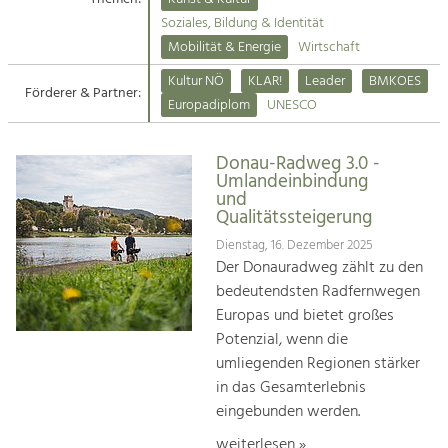
Kirchen am Fluss
Soziales, Bildung & Identität
Tourismus
Mobilität & Energie
Wirtschaft
Angebotsentwicklung und
Suche
Kultur NÖ
KLAR!
Leader
BMKOES
Positionierung.
Förderer & Partner:
Europadiplom
UNESCO
Impressum
Kunst & Kultur
Handwerk, Wissenschaft und Forschung.
Donau-Radweg 3.0 -
Kontakt
Umlandeinbindung
und
Qualitätssteigerung
Soziales, Bildung &
Identität
Dienstag, 16. Dezember 2025
Der Donauradweg zählt zu den
Gleichberechtigung, Jugend und
Integration
bedeutendsten Radfernwegen
Mobilität & Energie
Europas und bietet großes
Klimawandel, öffentlicher Verkehr und
Potenzial, wenn die
erneuerbare Energie
umliegenden Regionen stärker
in das Gesamterlebnis
Wirtschaft
eingebunden werden.
Steigerung regionaler Wertschöpfung
weiterlesen »