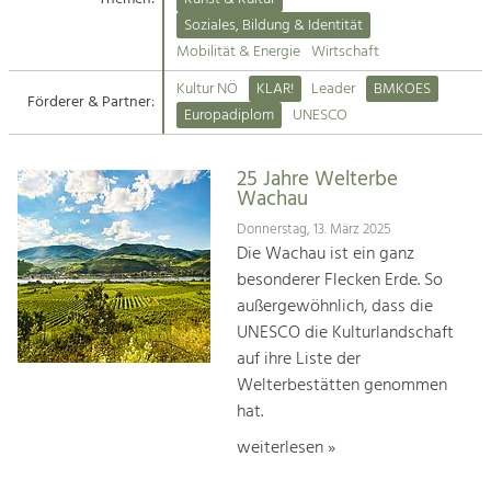
Kirchen am Fluss
Soziales, Bildung & Identität
Tourismus
Mobilität & Energie
Wirtschaft
Angebotsentwicklung und
Suche
Kultur NÖ
KLAR!
Leader
BMKOES
Positionierung.
Förderer & Partner:
Europadiplom
UNESCO
Impressum
Kunst & Kultur
Handwerk, Wissenschaft und Forschung.
25 Jahre Welterbe
Kontakt
Wachau
Donnerstag, 13. März 2025
Soziales, Bildung &
Die Wachau ist ein ganz
Identität
besonderer Flecken Erde. So
Gleichberechtigung, Jugend und
außergewöhnlich, dass die
Integration
UNESCO die Kulturlandschaft
Mobilität & Energie
auf ihre Liste der
Klimawandel, öffentlicher Verkehr und
erneuerbare Energie
Welterbestätten genommen
hat.
Wirtschaft
weiterlesen »
Steigerung regionaler Wertschöpfung